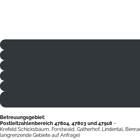
Zum
Inhalt
springen
Betreuungsgebiet:
Postleitzahlenbereich 47804, 47803 und 47918
–
Krefeld Schicksbaum, Forstwald, Gatherhof, Lindental, Benra
(angrenzende Gebiete auf Anfrage)