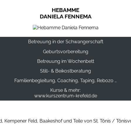
HEBAMME
DANIELA FENNEMA
Betreuung in der Schwangerschaft
Geburtsvorbereitung
Betreuung im Wochenbett
Still- & Beikostberatung
Familienbegleitung, Coaching, Taping, Rebozo …
Kurse & mehr:
www.kurszentrum-krefeld.de
d, Kempener Feld, Baakeshof und Teile von St. Tönis / Tönisv